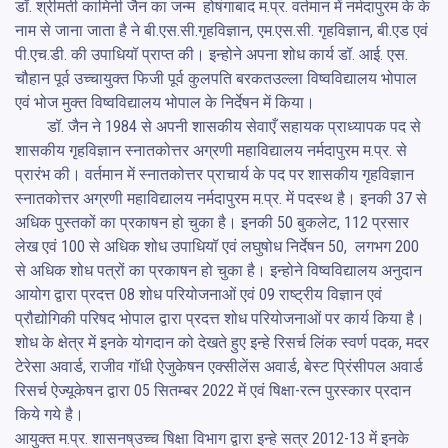
डॉ. श्रीमती कामिनी जैन का जन्म  होषंगाबाद म.प्र. वर्तमान में नर्मदापुरम के के 
नाम से जाना जाता है ने बी.एस.सी.गृहविज्ञान, एम.एस.सी. गृहविज्ञान, बी.एड एवं 
पी.एच.डी. की उपाधियॉ प्राप्त की। इन्होने अपना शोध कार्य डॉ. आई. एस. 
चौहान पूर्व उच्चायुक्त फिजी पूर्व कुलपति बरकतउल्ला विष्वविद्यालय भोपाल 
एवं भोज मुक्त विष्वविद्यालय भोपाल के निर्देषन में किया। 

	डॉ. जैन ने 1984 से अपनी शासकीय सेवाएँ सहायक प्राध्यापक पद से 
शासकीय गृहविज्ञान स्नातकोत्तर अग्रणी महाविद्यालय नर्मदापुरम म.प्र. से 
प्रारंभ की। वर्तमान में स्नातकोत्तर प्राचार्य के पद पर शासकीय गृहविज्ञान 
स्नातकोत्तर अग्रणी महाविद्यालय नर्मदापुरम म.प्र. में पदस्थ है। इनकी 37 से 
अधिक पुस्तकों का प्रकाषन हो चुका है। इनकी 50 बुकलेट, 112 प्रसार 
लेख एवं 100 से अधिक शोध उपाधियॉ एवं लघुषोध निर्देषन 50,  लगभग 200 
से अधिक शोध पत्रों का प्रकाषन हो चुका है। इन्होने विष्वविद्यालय अनुदान 
आयोग द्वारा प्रदत्त 08 शोध परियोजनाओं एवं 09 राष्ट्रीय विज्ञान एवं 
प्रौद्योगिकी परिषद भोपाल द्वारा प्रदत्त शोध परियोजनाओं पर कार्य किया है। 
शोध के क्षेत्र में इनके योगदान को देखते हुए इन्हे रिसर्च लिंक स्वर्ण पदक, मदर 
टेरेसा अवार्ड, राजीव गॉधी ऐजुकेषन एक्सीलेंस अवार्ड, बेस्ट प्रिंसीपल अवार्ड 
रिसर्च ऐज्यूकेषन द्वारा 05 सितम्बर 2022 में एवं षिक्षा-रत्न पुरस्कार प्रदान 
किये गये है। 

आयुक्त म.प्र. शासनष्उच्च षिक्षा विभाग द्वारा इन्हे सत्र 2012-13 में इनके 