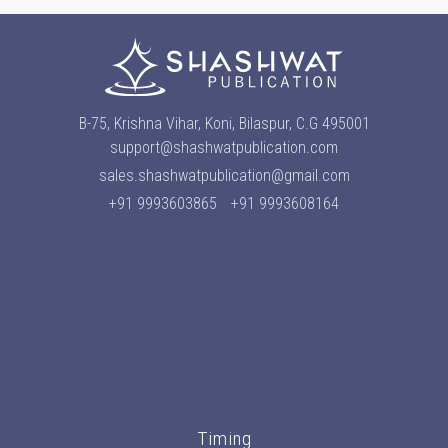
B-75, Krishna Vihar, Koni, Bilaspur, C.G 495001
support@shashwatpublication.com
sales.shashwatpublication@gmail.com
+91 9993603865
+91 9993608164
Timing