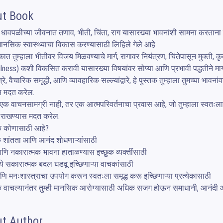
t Book
धावपळीच्या जीवनात तणाव, भीती, चिंता, राग यासारख्या भावनांशी सामना करताना म
 मानसिक स्वास्थ्याचा विकास करण्यासाठी लिहिले गेले आहे.

तकात तुम्हाला भीतीवर विजय मिळवण्याचे मार्ग, रागावर नियंत्रण, चिंतेपासून मुक्त
lness) कशी विकसित करावी यासारख्या विषयांवर सोप्या आणि प्रभावी पद्धतीने मार्गद
रे, वैचारिक समृद्धी, आणि व्यावहारिक सल्ल्यांद्वारे, हे पुस्तक तुम्हाला तुमच्या भ
 मदत करेल.

 एक वाचनसामग्री नाही, तर एक आत्मपरिवर्तनाचा प्रवास आहे, जो तुम्हाला स्वतःल
राखण्यास मदत करेल.

तक कोणासाठी आहे?

शांतता आणि आनंद शोधणाऱ्यांसाठी

ि नकारात्मक भावना हाताळण्यास इच्छुक व्यक्तींसाठी

्ये सकारात्मक बदल घडवू इच्छिणाऱ्या वाचकांसाठी

 मनःशास्त्राचा उपयोग करून स्वतःला समृद्ध करू इच्छिणाऱ्या प्रत्येकासाठी

तक वाचल्यानंतर तुम्ही मानसिक आरोग्यासाठी अधिक सजग होऊन समाधानी, आनंदी आ
t Author