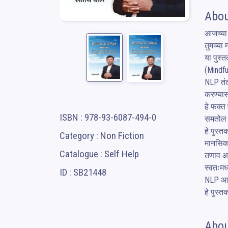
Abou
आजच्या 
तुमच्या
या पुस्
(Mindfu
NLP तंत्
करण्यास
हे फक्त
ISBN : 978-93-6087-494-0
समतोल 
हे पुस्
Category : Non Fiction
मानसिक 
Catalogue : Self Help
तणाव आण
स्वतःमध
ID : SB21448
NLP आणि
हे पुस्
Abou