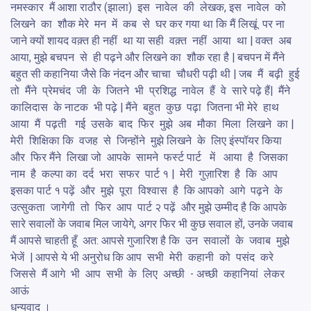
नमस्कार  मैं आशा राठौर (झाला)  इस  नावेल  की  लेखक, इस  नावेल  को 
लिखने  का  शौक मेरे  मन  में  कब  से  घर कर गया था कि मैं लिखूं  पर ना 
जाने क्यों शायद वक़्त ही नहीं  था या सही  वक़्त  नहीं  आया  था | वक्त  अब  
आया, मुझे बचपन  से  ही पढ़ने और लिखने का  शौक रहा है | बचपन में मैंने 
बहुत सी कहानिया जैसे कि नंदन और चाचा  चौधरी पढ़ी थी | जब  मैं  बढ़ी  हुई  
तो  मैंने  प्रेमचंद  जी  के  जितने  भी  प्रशिद्ध  नावेल  हैं  वे  सारे पढ़े हैं|  मैंने  
कालिदास  के नाटक  भी पढ़े | मैंने  बहुत  कुछ  पढ़ा  जितना भी मेरे  हाथ  
आया  मैं  पढ़ती   गई  उसके  बाद  फिर  मुझे  अब  मौका  मिला  लिखने  का | 
मेरी  शिक्षिका कि  वजह  से  जिन्होंने  मुझे लिखने  के  लिए इंस्पॉयर किया  
और  फिर मैंने  लिखा जो  आपके  सामने  फर्स्ट पार्ट   में   आया  है  जिसका  
नाम  है  कल्पा का  दर्द  भरा  सफर  पार्ट १ |  मेरी  गुज़ारिश  है  कि  आप  
इसका पार्ट १ पढ़ें  और  मुझे  पूरा  विश्वास  है  कि आपको  आगे  पढ़ने  के  
उत्सुकता  जागेगी  तो  फिर  आप  पार्ट २ पढ़ें  और मुझे उम्मीद है कि आपके 
सारे सवालों के जवाब मिल जायेगे, अगर फिर भी कुछ सवाल हों, उनके जवाब 
मैं आपसे चाहती हूँ  अत: आपसे गुजारिश है कि  उन  सवालों  के  जवाब  मुझे 
भेजें  | आपसे ये भी अनुरोध कि आप  सभी  मेरी  कहानी  को  पसंद  करे  
जिससे  मैं आगे  भी  आप  सभी  के  लिए  अच्छी  - अच्छी  कहानियां  लेकर  
आऊं 

धन्यवाद ।