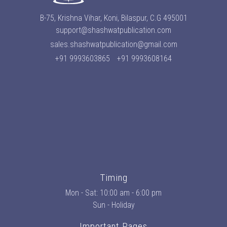
B-75, Krishna Vihar, Koni, Bilaspur, C.G 495001
support@shashwatpublication.com
sales.shashwatpublication@gmail.com
+91 9993603865
+91 9993608164
Timing
Mon - Sat: 10:00 am - 6:00 pm
Sun - Holiday
Important Pages