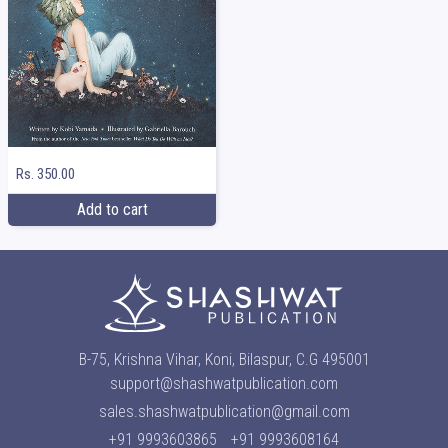
Rs. 350.00
Add to cart
B-75, Krishna Vihar, Koni, Bilaspur, C.G 495001
support@shashwatpublication.com
sales.shashwatpublication@gmail.com
+91 9993603865
+91 9993608164