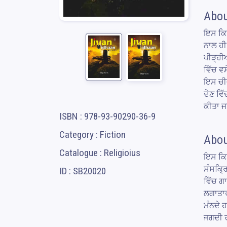
Abou
ਇਸ ਕਿਤ
ਨਾਲ ਹੀ
ਪੀੜ੍ਹੀਆ
ਵਿੱਚ ਵ
ਇਸ ਚੀਜ਼
ਦੇਣ ਵਿ
ਕੀਤਾ ਜ
ISBN : 978-93-90290-36-9
Category : Fiction
Abou
Catalogue : Religioius
ਇਸ ਕਿਤ
ਸੰਸਕ੍ਰ
ID : SB20020
ਵਿੱਚ ਗ
ਲਗਾਤਾਰ
ਮੰਨਦੇ 
ਜਗਦੀ ਰ