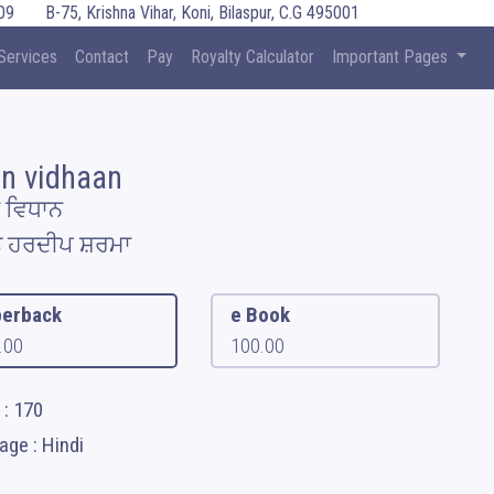
09
B-75, Krishna Vihar, Koni, Bilaspur, C.G 495001
Services
Contact
Pay
Royalty Calculator
Important Pages
an vidhaan
 ਵਿਧਾਨ
ਤ ਹਰਦੀਪ ਸ਼ਰਮਾ
erback
e Book
.00
100.00
 : 170
ge : Hindi