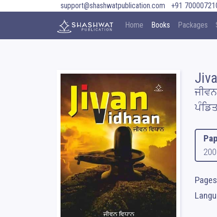
support@shashwatpublication.com
+91 70000721
Home
Books
Packages
Jiv
ਜੀਵਨ
ਪੰਡਿ
Pap
200
Pages
Langua