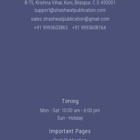
B-75, Krishna Vihar, Koni, Bilaspur, C.G 495001
support@shashwatpublication.com
sales.shashwatpublication@gmail.com
+91 9993603865
+91 9993608164
Timing
Mon - Sat: 10:00 am - 6:00 pm
Sun - Holiday
Important Pages