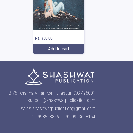
Rs. 350.00
Add to cart
B-75, Krishna Vihar, Koni, Bilaspur, C.G 495001
support@shashwatpublication.com
sales.shashwatpublication@gmail.com
+91 9993603865
+91 9993608164