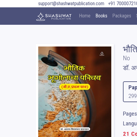
support@shashwatpublication.com
+91 70000721
Home
Books
Packages
भौत
No
डॉ. अ
Pap
299
Pages
Langu
21 Co