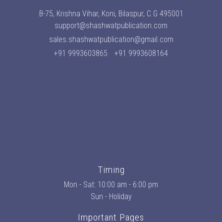
B-75, Krishna Vihar, Koni, Bilaspur, C.G 495001
support@shashwatpublication.com
sales.shashwatpublication@gmail.com
+91 9993603865
+91 9993608164
Timing
Mon - Sat: 10:00 am - 6:00 pm
Sun - Holiday
Important Pages