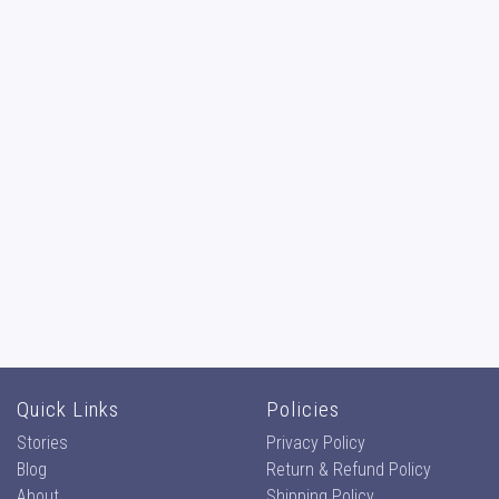
Quick Links
Policies
Stories
Privacy Policy
Blog
Return & Refund Policy
About
Shipping Policy