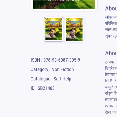
Abou
जीवनामध
परिस्थि
स्वतःच्य
सुंदर स
Abou
ISBN : 978-93-6087-305-9
टायगर आ
डिप्रेश
Category : Non Fiction
ठेवायचं त
Catalogue : Self Help
NLP  टेक
यामुळे 
ID : SB21463
संपूर्ण 
त्यासोब
त्यांच्य
सेना जगा