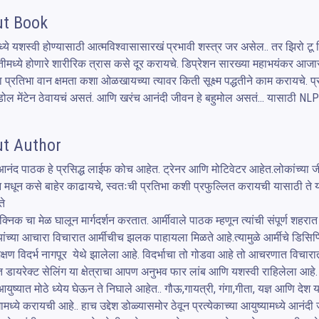
t Book
्ये यशस्वी होण्यासाठी आत्मविश्वासासारखं प्रभावी शस्त्र जर असेल.. तर झिरो टू 
तीमध्ये होणारे शारीरिक त्रास कसे दूर करायचे. डिप्रेशन सारख्या महाभयंकर आजा
ा प्रतिभा वान क्षमता कशा ओळखायच्या त्यावर किती सूक्ष्म पद्धतीने काम करायचे. प्
ुडोल मेंटेन ठेवायचं असतं. आणि खरंच आनंदी जीवन हे बहुमोल असतं... यासाठी NL
t Author
नंद पाठक हे प्रसिद्ध लाईफ कोच आहेत. ट्रेनर आणि मोटिवेटर आहेत.लोकांच्या जीवन
न मधून कसे बाहेर काढायचे, स्वतःची प्रतिभा कशी प्रफुल्लित करायची यासाठी ते यो
े 

्निक चा मेळ घालून मार्गदर्शन करतात. आर्मीवाले पाठक म्हणून त्यांची संपूर्ण शहरात ओ
त्यांच्या आचारा विचारात आर्मीचीच झलक पाहायला मिळते आहे.त्यामुळे आर्मीचे डिसि
शिक्षण विदर्भ नागपूर  येथे झालेला आहे. विदर्भाचा तो गोडवा आहे तो आचरणात विचारात 
त डायरेक्ट सेलिंग या क्षेत्राचा आपण अनुभव फार लांब आणि यशस्वी राहिलेला आहे. सध
ा आयुष्यात मोठे ध्येय घेऊन ते निघाले आहेत.. गौऊ,गायत्री, गंगा,गीता, यज्ञ आणि दे
मध्ये करायची आहे.. हाच उद्देश डोळ्यासमोर ठेवून प्रत्येकाच्या आयुष्यामध्ये आनंदी ज