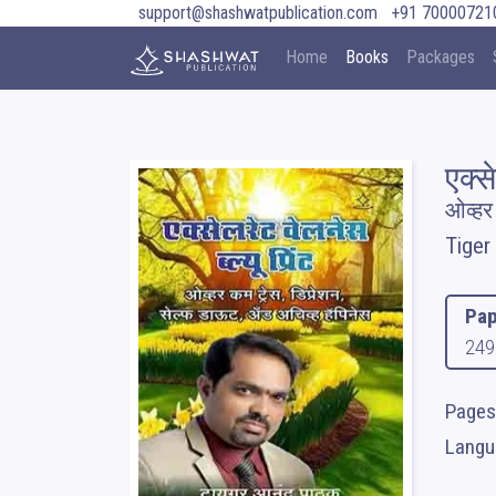
support@shashwatpublication.com
+91 70000721
Home
Books
Packages
एक्से
ओव्हर
Tiger
Pap
249
Pages
Langu